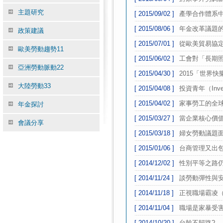
主題研究
[ 2015/09/02 ]
產學合作體系
[ 2015/08/06 ]
年金改革議題
政策建議
[ 2015/07/01 ]
從歐美貿易協
歐美勞動趨勢11
[ 2015/06/02 ]
工會對「長期
亞洲勞動脈動22
[ 2015/04/30 ]
2015「世界快樂報
大陸勞動33
[ 2015/04/08 ]
投資青年（Inves
[ 2015/04/02 ]
家事勞工的全球困境（T
年金探討
[ 2015/03/27 ]
當企業核心價
會議分享
[ 2015/03/18 ]
婦女勞動議題
[ 2015/01/06 ]
台商管理又出
[ 2014/12/02 ]
性別平等之路
[ 2014/11/24 ]
談勞動彈性與
[ 2014/11/18 ]
正視職場霸凌（Wor
[ 2014/11/04 ]
職場是家暴受
[ 2014/10/20 ]
台幹不歸路?