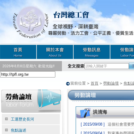
2026年8月8日星期六
歡迎光臨!!
當前位置
>
首頁
>
勞動論壇
>
焦點
洪清海
工運歷史長河
[ 2015/09/08 ]
這個社會需要
焦點論述
[ 2015/09/04 ]
對家事外勞調