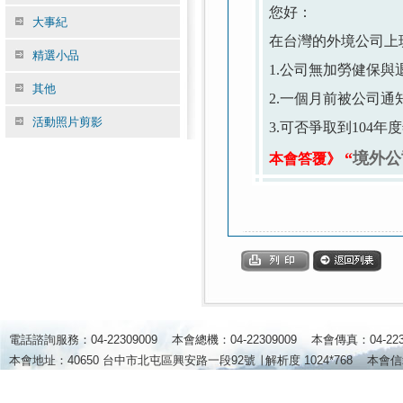
您好：
大事紀
在台灣的外境公司上
精選小品
1.公司無加勞健保與
其他
2.一個月前被公司通
活動照片剪影
3.可否爭取到104年
“
境外公
本會答覆》
電話諮詢服務：04-22309009 本會總機：04-22309009 本會傳真：04-2
本會地址：40650 台中市北屯區興安路一段92號 ∣
解析度 1024*768
本會信