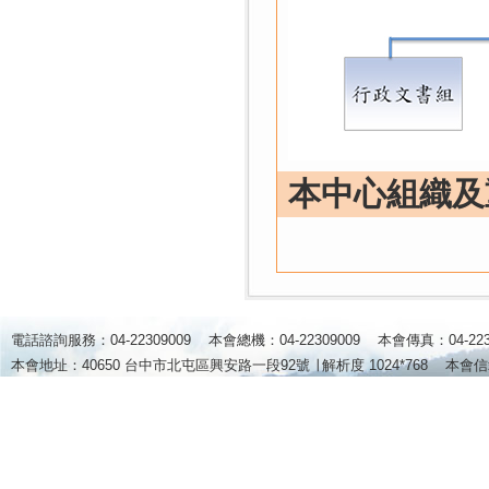
本中心組織及
電話諮詢服務：04-22309009 本會總機：04-22309009 本會傳真：04-2
本會地址：40650 台中市北屯區興安路一段92號 ∣
解析度 1024*768
本會信