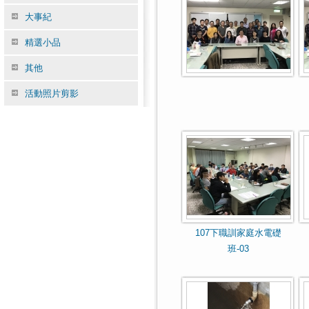
大事紀
精選小品
其他
活動照片剪影
107下職訓家庭水電礎
班-03