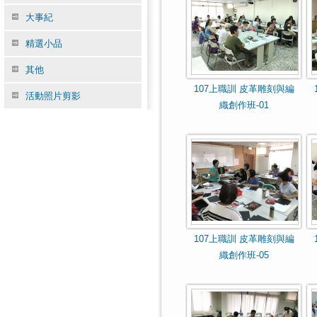
大事紀
精選小品
其他
107上職訓 皮革雕刻與編
活動照片剪影
織創作班-01
107上職訓 皮革雕刻與編
織創作班-05