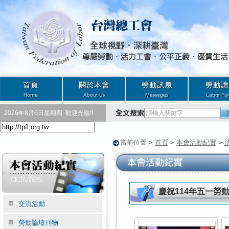
2026年8月6日星期四
歡迎光臨!!
當前位置
>
首頁
>
本會活動紀實
>
慶祝114年五一勞
交流活動
勞動論壇刊物