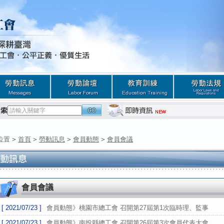
位置
>
首頁
>
勞動訊息
>
會員動態
>
會員會議
會員會議
[ 2021/07/23 ]
會員動態》桃園市總工會 召開第27屆第1次臨時理、監事
[ 2021/07/23 ]
會員動態》南投縣總工會 召開第26屆第3次會員代表大會