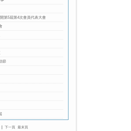
開第5屆第4次會員代表大會
會
監
監
動節
屆
. |
下一頁
最末頁