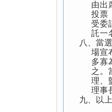
由出
投票
受委
託一
八、
當
場宣
多寡
之。
理、
理事
九、
以