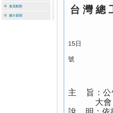
台 灣 總
會員動態
圖片新聞
15日
號
主 旨：公
大會
說 明：依