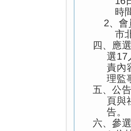
16
時
2
、會
市
四、
應選
選1
責內
理監
五、
公
頁與
告。
六、
參