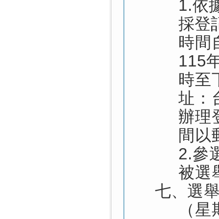
1.
依
採登
時間
11
時至
址：
辦理
間以
2.
被選
七、
選舉
（星