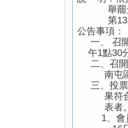
舉罷
第1
公告事項：
一、
召開
午1點30
二、
召開
南屯
三、
投
果符
表者
1
、會