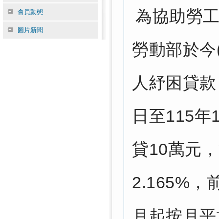
為協助勞
會員動態
圖片新聞
勞動部於今
人紓困貸款
日至115
貸10萬元
2.165%
月起按月平