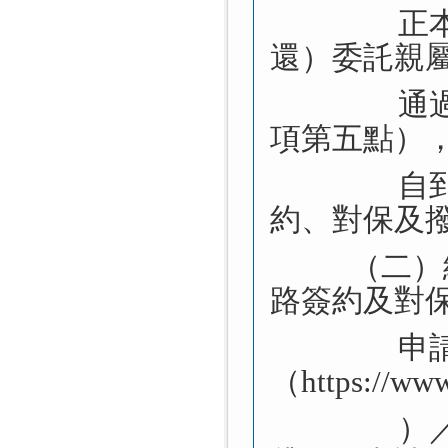
正
還）委託親
通
項第五點）
自
約、對保及
（二）
路簽約及對
申
（
https://ww
）