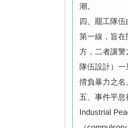
潮。
四、
罷工隊伍
第一線，旨在
方，二者讓警
隊伍設計）一
揹負暴力之名
五、
事件平息
Industrial Pe
（
compulsory 