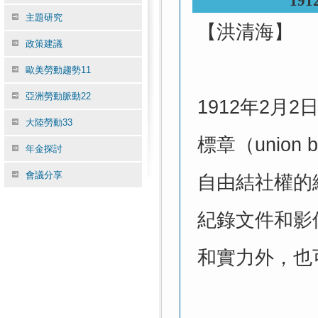
191
主題研究
【
洪清海
】
政策建議
歐美勞動趨勢11
亞洲勞動脈動22
1912
年
2
月
2
大陸勞動33
標章（
union 
年金探討
會議分享
自由結社權的
紀錄文件和影
和實力外，也