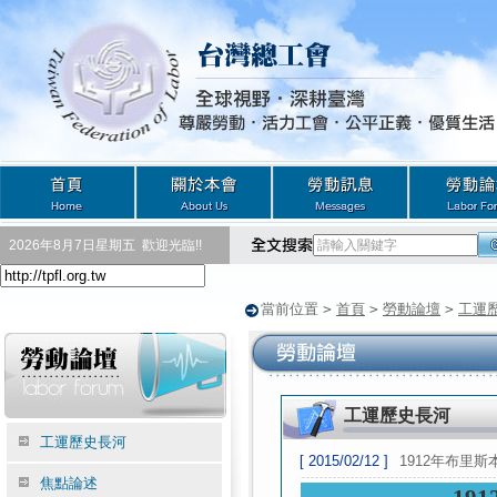
2026年8月7日星期五
歡迎光臨!!
當前位置
>
首頁
>
勞動論壇
>
工運
工運歷史長河
工運歷史長河
[ 2015/02/12 ]
1912年布里斯本總
焦點論述